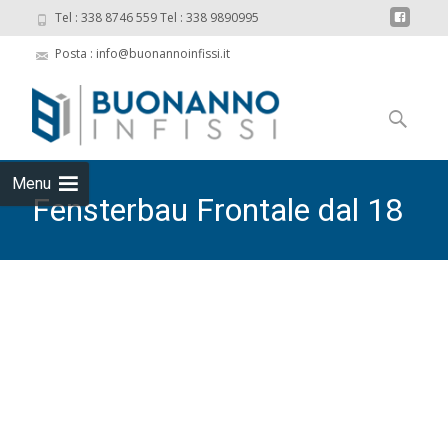
Tel : 338 8746 559 Tel : 338 9890995
Posta : info@buonannoinfissi.it
Skip
to
Ricerca
content
per:
Menu
Fensterbau Frontale dal 18
al 21 marzo 2020 a
Norimberga