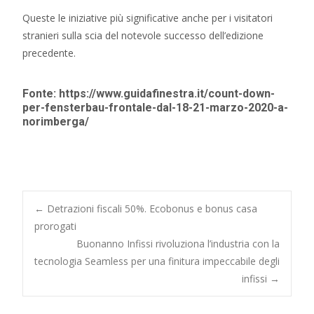
Queste le iniziative più significative anche per i visitatori
stranieri sulla scia del notevole successo dell’edizione
precedente.
Fonte: https://www.guidafinestra.it/count-down-
per-fensterbau-frontale-dal-18-21-marzo-2020-a-
norimberga/
Post
←
Detrazioni fiscali 50%. Ecobonus e bonus casa
prorogati
Buonanno Infissi rivoluziona l’industria con la
navigation
tecnologia Seamless per una finitura impeccabile degli
infissi
→