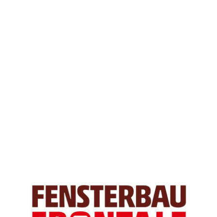
Buonanno Infissi s.r.l. Via Baione ZI nc Monopoli Partita IVA
07832540723
>
Notizie
>
Fensterbau Frontale dal 18 al 21
marzo 2020 a Norimberga