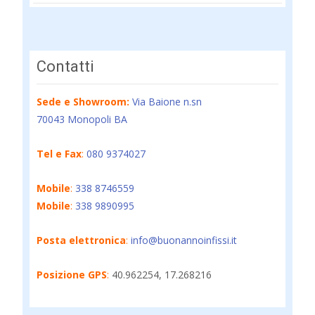
Contatti
Sede e Showroom:
Via Baione n.sn
70043 Monopoli BA
Tel e Fax
:
080 9374027
Mobile
:
338 8746559
Mobile
:
338 9890995
Posta elettronica
:
info@buonannoinfissi.it
Posizione GPS
:
40.962254, 17.268216