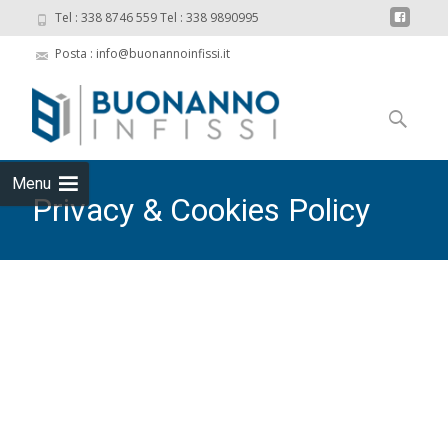
Tel : 338 8746 559 Tel : 338 9890995
Posta : info@buonannoinfissi.it
Skip
to
Ricerca
content
per:
Menu
Privacy & Cookies Policy
Buonanno Infissi s.r.l. Via Baione ZI nc Monopoli Partita IVA
07832540723
>
Privacy & Cookies Policy