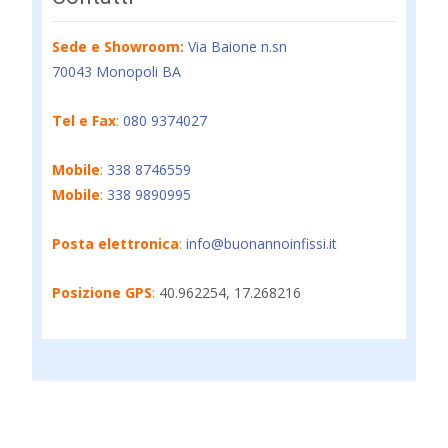
Sede e Showroom:
Via Baione n.sn
70043 Monopoli BA
Tel e Fax
:
080 9374027
Mobile
:
338 8746559
Mobile
:
338 9890995
Posta elettronica
:
info@buonannoinfissi.it
Posizione GPS
:
40.962254, 17.268216