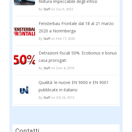
finitura impeccabile degli infissi
By
Staff
on Giu 9, 2023
Fensterbau Frontale dal 18 al 21 marzo
2020 a Norimberga
By
Staff
on Feb 17, 2020
Detrazioni fiscali 50%. Ecobonus e bonus
casa prorogati
By
Staff
on Gen 4, 2019
Qualità: le nuove EN 9000 e EN 9001
pubblicate in italiano
By
Staff
on Ott 26, 2015
Contatti